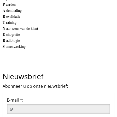
P
aarden
A
demhaling
R
evalidatie
T
raining
N
aar wens van de klant
E
chografie
R
adiologie
S
amenwerking
Nieuwsbrief
Abonneer u op onze nieuwsbrief:
E-mail *: