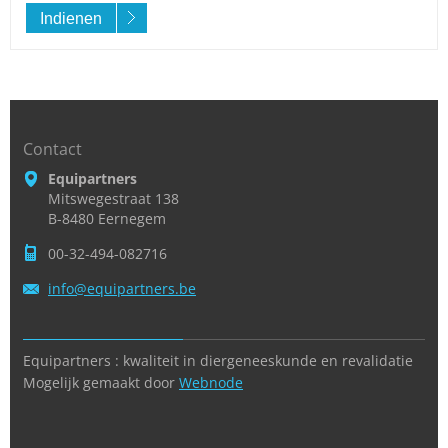
Indienen
Contact
Equipartners
Mitswegestraat 138
B-8480 Eernegem
00-32-494-082716
info@equ
ipartner
s.be
Equipartners : kwaliteit in diergeneeskunde en revalidatie
Mogelijk gemaakt door
Webnode