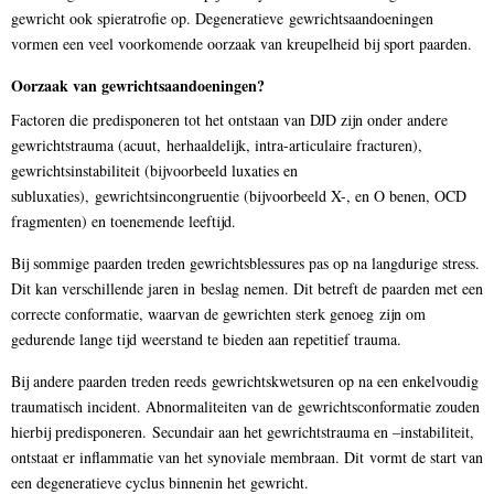
gewricht ook spieratrofie op. Degeneratieve gewrichtsaandoeningen
vormen een veel voorkomende oorzaak van kreupelheid bij sport paarden.
Oorzaak van gewrichtsaandoeningen?
Factoren die predisponeren tot het ontstaan van DJD zijn onder andere
gewrichtstrauma (acuut, herhaaldelijk, intra-articulaire fracturen),
gewrichtsinstabiliteit (bijvoorbeeld luxaties en
subluxaties), gewrichtsincongruentie (bijvoorbeeld X-, en O benen, OCD
fragmenten) en toenemende leeftijd.
Bij sommige paarden treden gewrichtsblessures pas op na langdurige stress.
Dit kan verschillende jaren in beslag nemen. Dit betreft de paarden met een
correcte conformatie, waarvan de gewrichten sterk genoeg zijn om
gedurende lange tijd weerstand te bieden aan repetitief trauma.
Bij andere paarden treden reeds gewrichtskwetsuren op na een enkelvoudig
traumatisch incident. Abnormaliteiten van de gewrichtsconformatie zouden
hierbij predisponeren. Secundair aan het gewrichtstrauma en –instabiliteit,
ontstaat er inflammatie van het synoviale membraan. Dit vormt de start van
een degeneratieve cyclus binnenin het gewricht.