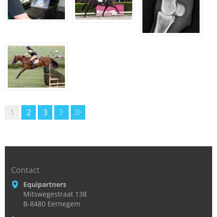
1
2
3
Contact
Equipartners
Mitswegestraat 138
B-8480 Eernegem