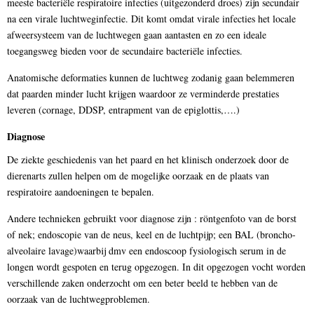
meeste bacteriële respiratoire infecties (uitgezonderd droes) zijn secundair
na een virale luchtweginfectie. Dit komt omdat virale infecties het locale
afweersysteem van de luchtwegen gaan aantasten en zo een ideale
toegangsweg bieden voor de secundaire bacteriële infecties.
Anatomische deformaties kunnen de luchtweg zodanig gaan belemmeren
dat paarden minder lucht krijgen waardoor ze verminderde prestaties
leveren (cornage, DDSP, entrapment van de epiglottis,….)
Diagnose
De ziekte geschiedenis van het paard en het klinisch onderzoek door de
dierenarts zullen helpen om de mogelijke oorzaak en de plaats van
respiratoire aandoeningen te bepalen.
Andere technieken gebruikt voor diagnose zijn : röntgenfoto van de borst
of nek; endoscopie van de neus, keel en de luchtpijp; een BAL (broncho-
alveolaire lavage)waarbij dmv een endoscoop fysiologisch serum in de
longen wordt gespoten en terug opgezogen. In dit opgezogen vocht worden
verschillende zaken onderzocht om een beter beeld te hebben van de
oorzaak van de luchtwegproblemen.