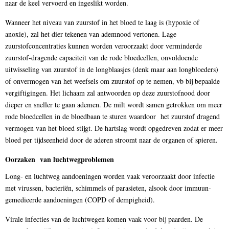
naar de keel vervoerd en ingeslikt worden.
Wanneer het niveau van zuurstof in het bloed te laag is (hypoxie of
anoxie), zal het dier tekenen van ademnood vertonen. Lage
zuurstofconcentraties kunnen worden veroorzaakt door verminderde
zuurstof-dragende capaciteit van de rode bloedcellen, onvoldoende
uitwisseling van zuurstof in de longblaasjes (denk maar aan longbloeders)
of onvermogen van het weefsels om zuurstof op te nemen, vb bij bepaalde
vergiftigingen. Het lichaam zal antwoorden op deze zuurstofnood door
dieper en sneller te gaan ademen. De milt wordt samen getrokken om meer
rode bloedcellen in de bloedbaan te sturen waardoor het zuurstof dragend
vermogen van het bloed stijgt. De hartslag wordt opgedreven zodat er meer
bloed per tijdseenheid door de aderen stroomt naar de organen of spieren.
Oorzaken van luchtwegproblemen
Long- en luchtweg aandoeningen worden vaak veroorzaakt door infectie
met virussen, bacteriën, schimmels of parasieten, alsook door immuun-
gemedieerde aandoeningen (COPD of dempigheid).
Virale infecties van de luchtwegen komen vaak voor bij paarden. De