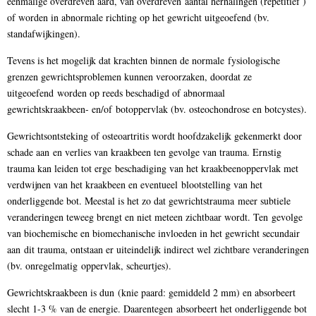
éénmalige overdreven aard, van overdreven aantal herhalingen (repetitief )
of worden in abnormale richting op het gewricht uitgeoefend (bv.
standafwijkingen).
Tevens is het mogelijk dat krachten binnen de normale fysiologische
grenzen gewrichtsproblemen kunnen veroorzaken, doordat ze
uitgeoefend worden op reeds beschadigd of abnormaal
gewrichtskraakbeen- en/of botoppervlak (bv. osteochondrose en botcystes).
Gewrichtsontsteking of osteoartritis wordt hoofdzakelijk gekenmerkt door
schade aan en verlies van kraakbeen ten gevolge van trauma. Ernstig
trauma kan leiden tot erge beschadiging van het kraakbeenoppervlak met
verdwijnen van het kraakbeen en eventueel blootstelling van het
onderliggende bot. Meestal is het zo dat gewrichtstrauma meer subtiele
veranderingen teweeg brengt en niet meteen zichtbaar wordt. Ten gevolge
van biochemische en biomechanische invloeden in het gewricht secundair
aan dit trauma, ontstaan er uiteindelijk indirect wel zichtbare veranderingen
(bv. onregelmatig oppervlak, scheurtjes).
Gewrichtskraakbeen is dun (knie paard: gemiddeld 2 mm) en absorbeert
slecht 1-3 % van de energie. Daarentegen absorbeert het onderliggende bot