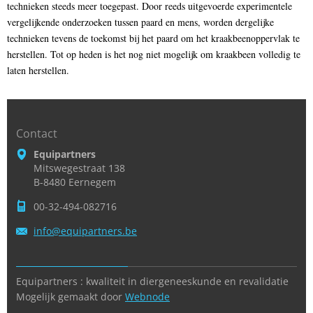
technieken steeds meer toegepast. Door reeds uitgevoerde experimentele
vergelijkende onderzoeken tussen paard en mens, worden dergelijke
technieken tevens de toekomst bij het paard om het kraakbeenoppervlak te
herstellen. Tot op heden is het nog niet mogelijk om kraakbeen volledig te
laten herstellen.
Contact
Equipartners
Mitswegestraat 138
B-8480 Eernegem
00-32-494-082716
info@equ
ipartner
s.be
Equipartners : kwaliteit in diergeneeskunde en revalidatie
Mogelijk gemaakt door
Webnode