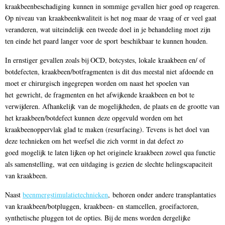
kraakbeenbeschadiging kunnen in sommige gevallen hier goed op reageren.
Op niveau van kraakbeenkwaliteit is het nog maar de vraag of er veel gaat
veranderen, wat uiteindelijk een tweede doel in je behandeling moet zijn
ten einde het paard langer voor de sport beschikbaar te kunnen houden.
In ernstiger gevallen zoals bij OCD, botcystes, lokale kraakbeen en/ of
botdefecten, kraakbeen/botfragmenten is dit dus meestal niet afdoende en
moet er chirurgisch ingegrepen worden om naast het spoelen van
het gewricht, de fragmenten en het afwijkende kraakbeen en bot te
verwijderen. Afhankelijk van de mogelijkheden, de plaats en de grootte van
het kraakbeen/botdefect kunnen deze opgevuld worden om het
kraakbeenoppervlak glad te maken (resurfacing). Tevens is het doel van
deze technieken om het weefsel die zich vormt in dat defect zo
goed mogelijk te laten lijken op het originele kraakbeen zowel qua functie
als samenstelling, wat een uitdaging is gezien de slechte helingscapaciteit
van kraakbeen.
Naast
beenmergstimulatietechnieken
, behoren onder andere transplantaties
van kraakbeen/botpluggen, kraakbeen- en stamcellen, groeifactoren,
synthetische pluggen tot de opties. Bij de mens worden dergelijke