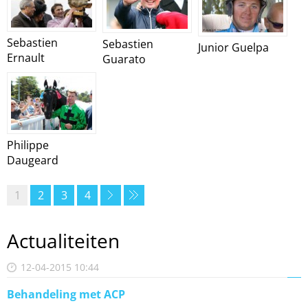
Sebastien
Sebastien
Junior Guelpa
Ernault
Guarato
Philippe
Daugeard
1
2
3
4
Actualiteiten
12-04-2015 10:44
Behandeling met ACP