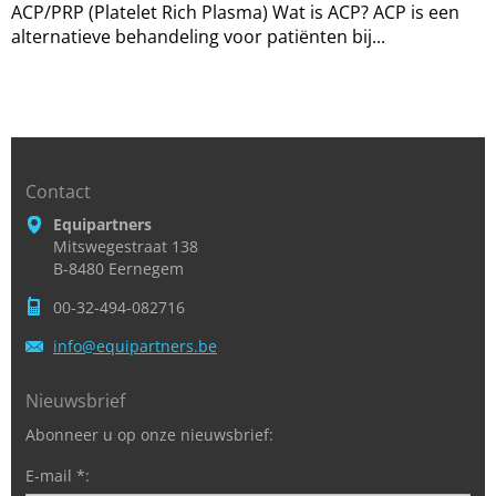
ACP/PRP (Platelet Rich Plasma) Wat is ACP? ACP is een
alternatieve behandeling voor patiënten bij...
Contact
Equipartners
Mitswegestraat 138
B-8480 Eernegem
00-32-494-082716
info@equ
ipartner
s.be
Nieuwsbrief
Abonneer u op onze nieuwsbrief:
E-mail *: